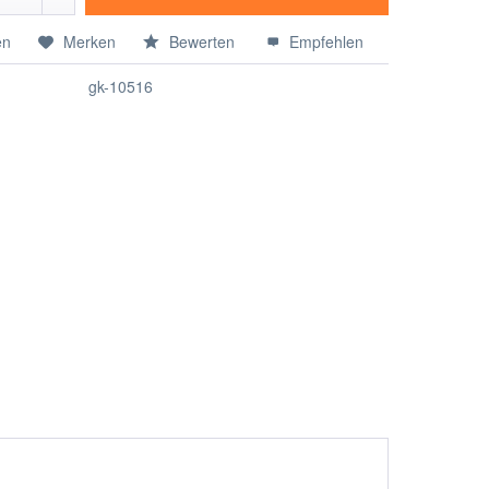
en
Merken
Bewerten
Empfehlen
gk-10516