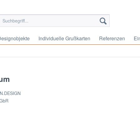
esignobjekte
Individuelle Grußkarten
Referenzen
Ei
sum
N.DESIGN
 GbR