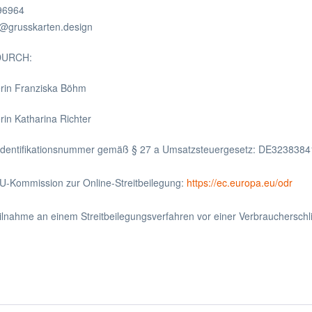
396964
t@grusskarten.design
DURCH:
erin Franziska Böhm
rin Katharina Richter
Identifikationsnummer gemäß § 27 a Umsatzsteuergesetz: DE3238384
EU-Kommission zur Online-Streitbeilegung:
https://ec.europa.eu/odr
ilnahme an einem Streitbeilegungsverfahren vor einer Verbraucherschlic