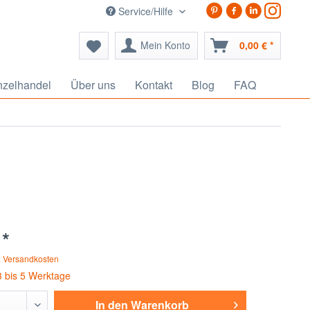
Service/Hilfe
Mein Konto
0,00 € *
nzelhandel
Über uns
Kontakt
Blog
FAQ
 *
. Versandkosten
3 bis 5 Werktage
In den
Warenkorb