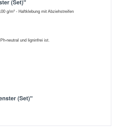
ter (Set)"
100 g/m² - Haftklebung mit Abziehstreifen
-neutral und ligninfrei ist.
enster (Set)"