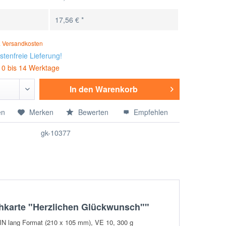
17,56 € *
. Versandkosten
tenfreie Lieferung!
 10 bis 14 Werktage
In den
Warenkorb
en
Merken
Bewerten
Empfehlen
gk-10377
hkarte "Herzlichen Glückwunsch""
DIN lang Format (210 x 105 mm), VE 10,
300 g