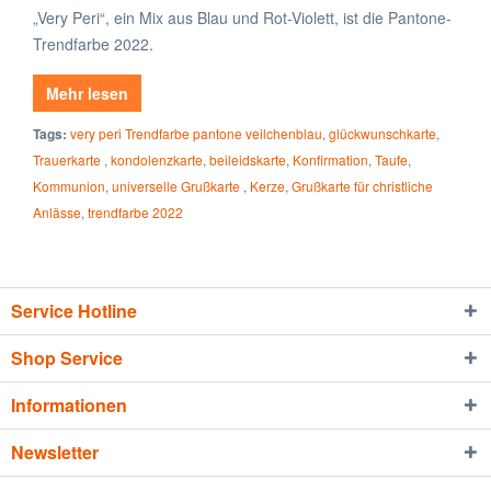
„Very Peri“, ein Mix aus Blau und Rot-Violett, ist die Pantone-
Trendfarbe 2022.
Mehr lesen
Tags:
very peri Trendfarbe pantone veilchenblau
,
glückwunschkarte
,
Trauerkarte
,
kondolenzkarte
,
beileidskarte
,
Konfirmation
,
Taufe
,
Kommunion
,
universelle Grußkarte
,
Kerze
,
Grußkarte für christliche
Anlässe
,
trendfarbe 2022
Service Hotline
Shop Service
Informationen
Newsletter