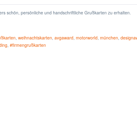
ders schön, persönliche und handschriftliche Grußkarten zu erhalten.
ußkarten
,
weihnachtskarten
,
avgaward
,
motorworld
,
münchen
,
designa
ding
,
#firmengrußkarten