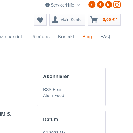
Service/Hilfe
Mein Konto
0,00 € *
nzelhandel
Über uns
Kontakt
Blog
FAQ
Abonnieren
RSS-Feed
Atom-Feed
M 5.
Datum
04.2023 (1)