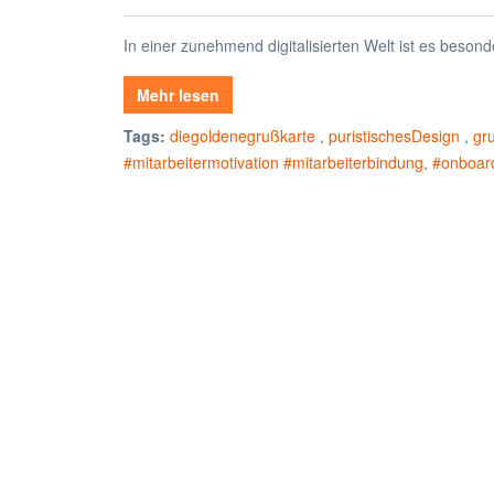
In einer zunehmend digitalisierten Welt ist es beson
Mehr lesen
Tags:
diegoldenegrußkarte
,
puristischesDesign
,
gr
#mitarbeitermotivation #mitarbeiterbindung
,
#onboar