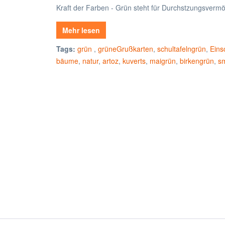
Kraft der Farben - Grün steht für Durchstzungsvermög
Mehr lesen
Tags:
grün
,
grüneGrußkarten
,
schultafelngrün
,
Eins
bäume
,
natur
,
artoz
,
kuverts
,
maigrün
,
birkengrün
,
s