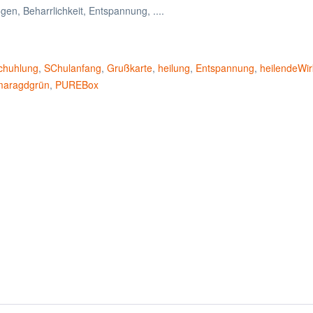
en, Beharrlichkeit, Entspannung, ....
chuhlung
,
SChulanfang
,
Grußkarte
,
heilung
,
Entspannung
,
heilendeWi
maragdgrün
,
PUREBox