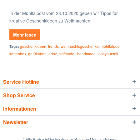
In der Mühltalpost vom 28.10.2020 geben wir Tipps für
kreative Geschenkideen zu Weihnachten.
Mehr lesen
Tags:
geschenkideen
,
trends
,
weihnachtsgeschenke
,
mühltalpost
,
kartenbox
,
grußkarten
,
artoz
,
selfmade
,
handmade
,
doityourself
Service Hotline
Shop Service
Informationen
Newsletter
* Alle Preise inklusive der gesetzlichen Mehrwertsteuer.