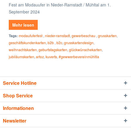
Fest am Modauufer in Nieder-Ramstadt / Mühltal am 1.
September 2024
Mehr lesen
Tags:
modaufuferfest
,
nieder-ramstadt
,
gewerbeschau
,
grusskarten
,
geschäftskundenkarten
,
b2b
,
b2c
,
grusskartendesign
,
weihnachtskarten
,
geburtstagskarten
,
glückwünschekarten
,
jubiläumskarten
,
artoz
,
kuverts
,
#gewwerbevereinmühltla
Service Hotline
Shop Service
Informationen
Newsletter